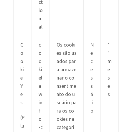
ct
io
n
al
C
c
Os cooki
N
1
o
o
es são us
e
1
o
o
ados par
c
m
ki
ki
a armaze
e
e
e
el
nar o co
s
s
Y
a
nsentime
s
e
e
w
nto do u
á
s
s
in
suário pa
ri
f
ra os co
o
(P
o
okies na
lu
-c
categori