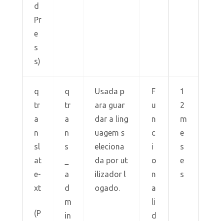
d
Pr
e
s
s)
q
q
Usada p
F
1
tr
tr
ara guar
u
2
a
a
dar a ling
n
m
n
n
uagem s
c
e
sl
s
eleciona
i
s
at
_
da por ut
o
e
e-
a
ilizador l
n
s
xt
d
ogado.
a
m
li
(P
in
d