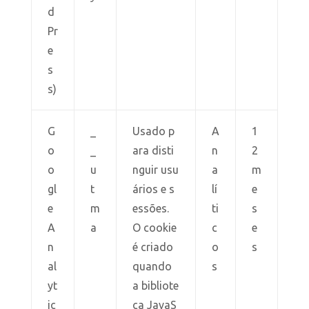
d
Pr
e
s
s)
G
_
Usado p
A
1
o
_
ara disti
n
2
o
u
nguir usu
a
m
gl
t
ários e s
lí
e
e
m
essões.
ti
s
A
a
O cookie
c
e
n
é criado
o
s
al
quando
s
yt
a bibliote
ic
ca JavaS