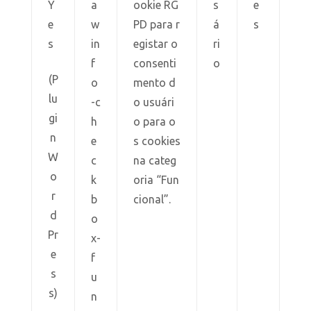
Y
a
ookie RG
s
e
e
w
PD para r
á
s
s
in
egistar o
ri
f
consenti
o
(P
o
mento d
lu
-c
o usuári
gi
h
o para o
n
e
s cookies
W
c
na categ
o
k
oria “Fun
r
b
cional”.
d
o
Pr
x-
e
f
s
u
s)
n