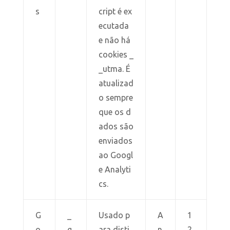
s
cript é ex
ecutada
e não há
cookies _
_utma. É
atualizad
o sempre
que os d
ados são
enviados
ao Googl
e Analyti
cs.
G
_
Usado p
A
1
o
g
ara disti
n
2