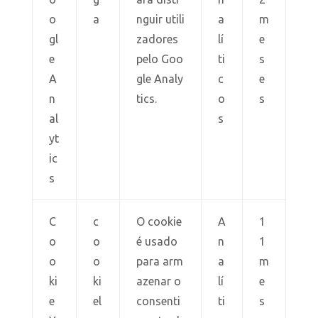
o
a
nguir utili
a
m
gl
zadores
lí
e
e
pelo Goo
ti
s
A
gle Analy
c
e
n
tics.
o
s
al
s
yt
ic
s
C
c
O cookie
A
1
o
o
é usado
n
1
o
o
para arm
a
m
ki
ki
azenar o
lí
e
e
el
consenti
ti
s