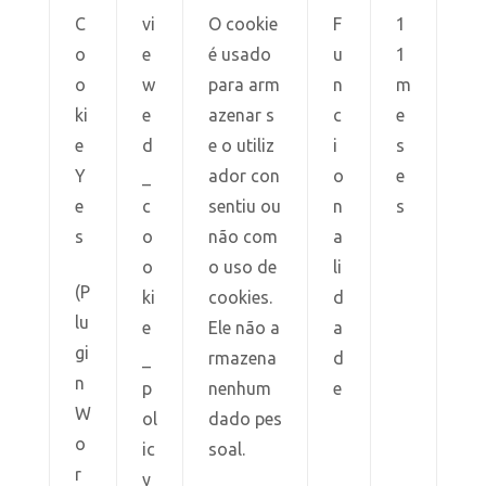
C
vi
O cookie
F
1
o
e
é usado
u
1
o
w
para arm
n
m
ki
e
azenar s
c
e
e
d
e o utiliz
i
s
Y
_
ador con
o
e
e
c
sentiu ou
n
s
s
o
não com
a
o
o uso de
li
(P
ki
cookies.
d
lu
e
Ele não a
a
gi
_
rmazena
d
n
p
nenhum
e
W
ol
dado pes
o
ic
soal.
r
y