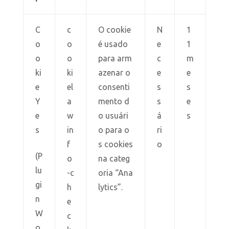
C
c
O cookie
N
1
o
o
é usado
e
1
o
o
para arm
c
m
ki
ki
azenar o
e
e
e
el
consenti
s
s
Y
a
mento d
s
e
e
w
o usuári
á
s
s
in
o para o
ri
f
s cookies
o
(P
o
na categ
lu
-c
oria “Ana
gi
h
lytics”.
n
e
W
c
o