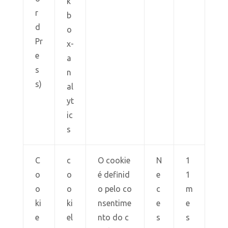
k
r
b
d
o
Pr
x-
e
a
s
n
s)
al
yt
ic
s
C
c
O cookie
N
1
o
o
é definid
e
1
o
o
o pelo co
c
m
ki
ki
nsentime
e
e
e
el
nto do c
s
s