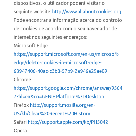
dispositivos, o utilizador poderá visitar o
seguinte website:
http://www.allaboutcookies.org
.
Pode encontrar a informação acerca do controlo
de cookies de acordo com o seu navegador de
internet nos seguintes endereços:
Microsoft Edge
https://support.microsoft.com/en-us/microsoft-
edge/delete-cookies-in-microsoft-edge-
63947406-40ac-c3b8-57b9-2a946a29ae09
Chrome
https://support.google.com/chrome/answer/9564
7?hl=en&co=GENIE.Platform%3DDesktop
Firefox
http://support.mozilla.org/en-
US/kb/Clear%20Recent%20History
Safari
http://support.apple.com/kb/PH5042
Opera