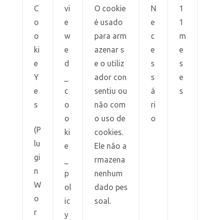
C
vi
O cookie
N
1
o
e
é usado
e
1
o
w
para arm
c
m
ki
e
azenar s
e
e
e
d
e o utiliz
s
s
Y
_
ador con
s
e
e
c
sentiu ou
á
s
s
o
não com
ri
o
o uso de
o
(P
ki
cookies.
lu
e
Ele não a
gi
_
rmazena
n
p
nenhum
W
ol
dado pes
o
ic
soal.
r
y