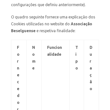
configurações que definiu anteriormente).
O quadro seguinte fornece uma explicação dos
Cookies utilizadas no website do
Associação
Beselguense
e respetiva finalidade:
F
N
Funcion
T
D
o
o
alidade
i
u
r
m
p
r
n
e
o
a
e
ç
c
ã
e
o
d
o
r