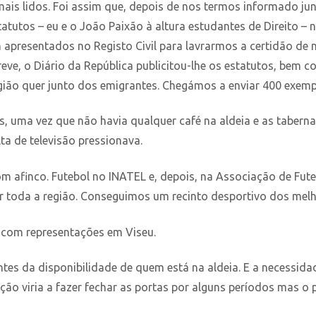
 mais lidos. Foi assim que, depois de nos termos informado 
atutos – eu e o João Paixão à altura estudantes de Direito 
am apresentados no Registo Civil para lavrarmos a certidão de
reve, o Diário da República publicitou-lhe os estatutos, bem c
gião quer junto dos emigrantes. Chegámos a enviar 400 exempl
, uma vez que não havia qualquer café na aldeia e as tabernas
lta de televisão pressionava.
m afinco. Futebol no INATEL e, depois, na Associação de Futeb
r toda a região. Conseguimos um recinto desportivo dos melh
s com representações em Viseu.
 da disponibilidade de quem está na aldeia. E a necessidad
ação viria a fazer fechar as portas por alguns períodos mas o