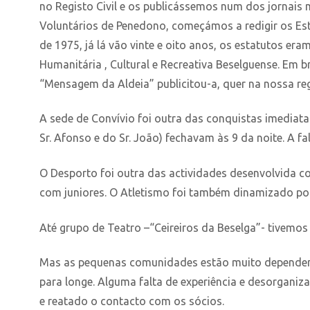
no Registo Civil e os publicássemos num dos jornais
Voluntários de Penedono, começámos a redigir os Est
de 1975, já lá vão vinte e oito anos, os estatutos er
Humanitária , Cultural e Recreativa Beselguense. Em b
“Mensagem da Aldeia” publicitou-a, quer na nossa re
A sede de Convívio foi outra das conquistas imediatas
Sr. Afonso e do Sr. João) fechavam às 9 da noite. A fa
O Desporto foi outra das actividades desenvolvida co
com juniores. O Atletismo foi também dinamizado po
Até grupo de Teatro –“Ceireiros da Beselga”- tivemo
Mas as pequenas comunidades estão muito dependentes
para longe. Alguma falta de experiência e desorganiz
e reatado o contacto com os sócios.