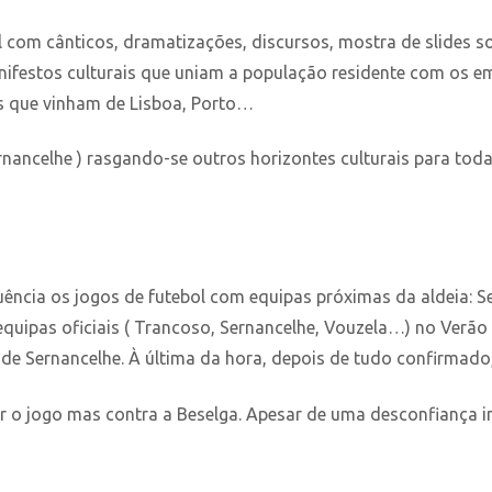
 com cânticos, dramatizações, discursos, mostra de slides so
ifestos culturais que uniam a população residente com os e
s que vinham de Lisboa, Porto…
nancelhe ) rasgando-se outros horizontes culturais para toda
ncia os jogos de futebol com equipas próximas da aldeia: Sei
quipas oficiais ( Trancoso, Sernancelhe, Vouzela…) no Verã
e Sernancelhe. À última da hora, depois de tudo confirmado, 
 o jogo mas contra a Beselga. Apesar de uma desconfiança in