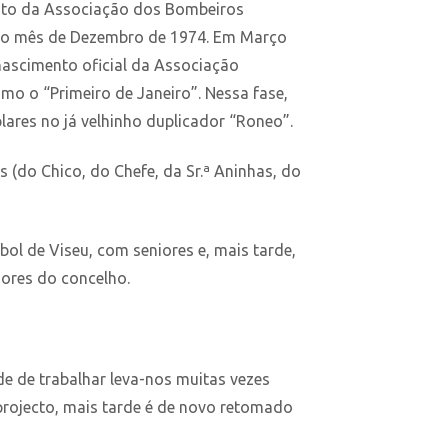
junto da Associação dos Bombeiros
– no mês de Dezembro de 1974. Em Março
 nascimento oficial da Associação
omo o “Primeiro de Janeiro”. Nessa fase,
ares no já velhinho duplicador “Roneo”.
 (do Chico, do Chefe, da Sr.ª Aninhas, do
ol de Viseu, com seniores e, mais tarde,
ores do concelho.
e de trabalhar leva-nos muitas vezes
 projecto, mais tarde é de novo retomado