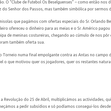
ão. O “Clube de Futebol Os Beselguenses” – como então nos 
uz do Senhor dos Passos, mas também simbólica por sermos d
isolas que pagámos com ofertas especiais do Sr. Orlando Beco 
eiro ofereceu o dinheiro para as meias e o Sr. Américo pagou
equipa de meninas costureiras, chegando ao cúmulo de nos pô
foram também oferta sua.
 Torneio numa final empolgante contra as Antas no campo de
vel o que motivou quer os jogadores, quer os restantes naturai
a Revolução do 25 de Abril, multiplicámos as actividades, q
eçámos a pedir subsídios e só podíamos consegui-los desde q