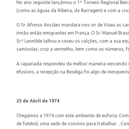
No ano seguinte lançámos o 1º Torneio Regional Beir
(como as águas da Ribeira, da Barragem) e com a cr
O Sr. Afonso Anciães mandara-nos vir de Viseu as cam
irmão então emigrantes em França. O Sr. Manuel Brasil
Sr.ª Leonilde talhou e coseu os calções, com a sua 
camisolas, cruz a vermelho, bem como os números, 
A rapaziada respondeu da melhor maneira vencendo o
efusivos, a recepção na Beselga foi algo de inesquecí
25 de Abril de 1974
Chegámos a 1974 com este ambiente de euforia. Com 
de futebol, uma sede de convívio para trabalhar…Com