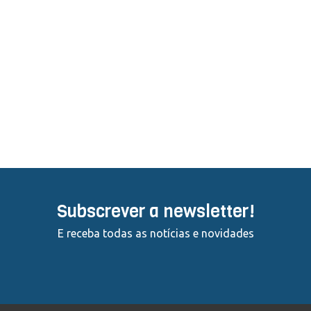
IX Trail Running
IX Trail Running
baixa - média/alta
3-4h
800
Subscrever a newsletter!
E receba todas as notícias e novidades