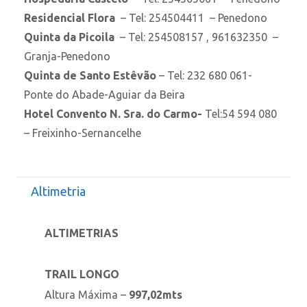
Residencial Flora
– Tel: 254504411 – Penedono
Quinta da Picoila
– Tel: 254508157 , 961632350 –
Granja-Penedono
Quinta de Santo Estêvão
– Tel: 232 680 061-
Ponte do Abade-Aguiar da Beira
Hotel Convento N. Sra. do Carmo-
Tel:54 594 080
– Freixinho-Sernancelhe
Altimetria
ALTIMETRIAS
TRAIL LONGO
Altura Máxima –
997
,02mts