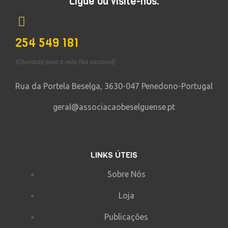
Ligue ou visite-nos.
254 549 181
(Chamada para a rede fixa nacional)
Rua da Portela Beselga, 3630-047 Penedono-Portugal
geral@associacaobeselguense.pt
LINKS ÚTEIS
Sobre Nós
Loja
Publicações