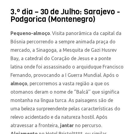
3.º dia – 30 de Julho: Sarajevo -
Podgorica (Montenegro)
Pequeno-almoço
. Visita panorâmica da capital da
Bósnia percorrendo a sempre animada praça do
mercado, a Sinagoga, a Mesquita de Gazi Husrev
Bay, a catedral do Coração de Jesus e a ponte
latina onde foi assassinado o arquiduque Francisco
Fernando, provocando a I Guerra Mundial. Após o
almoço
, percorremos a vasta região a que os
otomanos deram o nome de ‘’Balcã’’ que significa
montanha na língua turca. As paisagens são de
uma beleza surpreendente pelas características do
relevo acidentado e da natureza hostil. Após
atravessar a fronteira,
jantar
no percurso.
Alojamento
no Hotel Bristol****, ou similar.