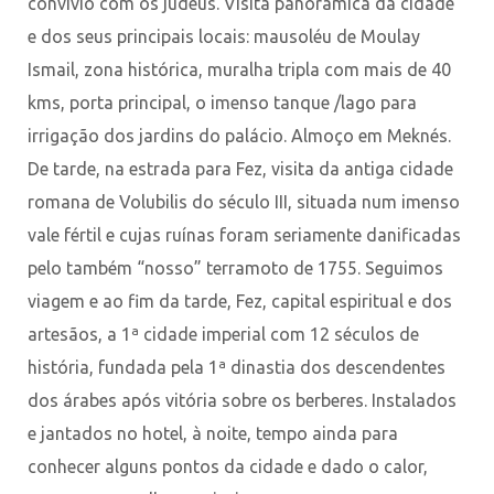
convívio com os judeus. Visita panorâmica da cidade
e dos seus principais locais: mausoléu de Moulay
Ismail, zona histórica, muralha tripla com mais de 40
kms, porta principal, o imenso tanque /lago para
irrigação dos jardins do palácio. Almoço em Meknés.
De tarde, na estrada para Fez, visita da antiga cidade
romana de Volubilis do século III, situada num imenso
vale fértil e cujas ruínas foram seriamente danificadas
pelo também “nosso” terramoto de 1755. Seguimos
viagem e ao fim da tarde, Fez, capital espiritual e dos
artesãos, a 1ª cidade imperial com 12 séculos de
história, fundada pela 1ª dinastia dos descendentes
dos árabes após vitória sobre os berberes. Instalados
e jantados no hotel, à noite, tempo ainda para
conhecer alguns pontos da cidade e dado o calor,