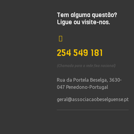
Tem alguma questão?
Ligue ou visite-nos.
254 549 181
(Chamada para a rede fixa nacional)
Rua da Portela Beselga, 3630-
047 Penedono-Portugal
geral@associacaobeselguense.pt