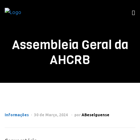
Assembleia Geral da
AHCRB
Informações
30 de Março, 2024
por
ABeselguense